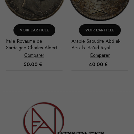
VOIR L'ARTICLE
VOIR L'ARTICLE
Arabie Saoudite Abd al-
Arabie Saoudite Abd al-
5
Aziz b. Sa'ud Riyal
Aziz b. Sa'ud Riyal
1951/AH 1370
1935/AH 1354
Comparer
Comparer
40.00
€
28.00
€
Nécessaire
Ces cookies
ne sont pas
facultatifs. Ils
sont
nécessaires au
fonctionnement