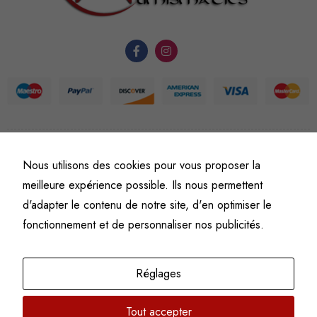
du site Web.
Statistiques
Afin que
nous
puissions
améliorer la
©
Fine art numismatics
– Tous droits réservés.
fonctionnalité
Nous utilisons des cookies pour vous proposer la
Politique de confidentialité
Conditions générales de vente et d’utilisation
et la
meilleure expérience possible. Ils nous permettent
Mentions légales
structure du
d'adapter le contenu de notre site, d'en optimiser le
site Web, en
fonctionnement et de personnaliser nos publicités.
fonction de
l'usage qu'il
en est fait.
Réglages
Tout accepter