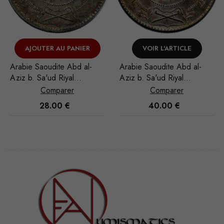
VOIR L'ARTICLE
VOIR L'ARTICLE
-
Arabie Saoudite Abd al-
Pays-Bas espagnols
Aziz b. Sa'ud Riyal
Brabant Albert et Isabell
1951/AH 1370
Ducaton 1619 Anvers
Comparer
Comparer
40.00
€
1,000.00
€
Nécessaire
Ces cookies
ne sont pas
facultatifs. Ils
sont
nécessaires au
fonctionnement