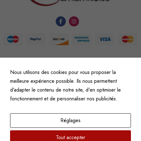
du site Web.
Statistiques
Afin que
nous
puissions
améliorer la
©
Fine art numismatics
– Tous droits réservés.
Nous utilisons des cookies pour vous proposer la
fonctionnalité
Politique de confidentialité
Conditions générales de vente et d’utilisation
et la
meilleure expérience possible. Ils nous permettent
Mentions légales
structure du
d'adapter le contenu de notre site, d'en optimiser le
site Web, en
fonctionnement et de personnaliser nos publicités.
fonction de
l'usage qu'il
en est fait.
Réglages
Tout accepter