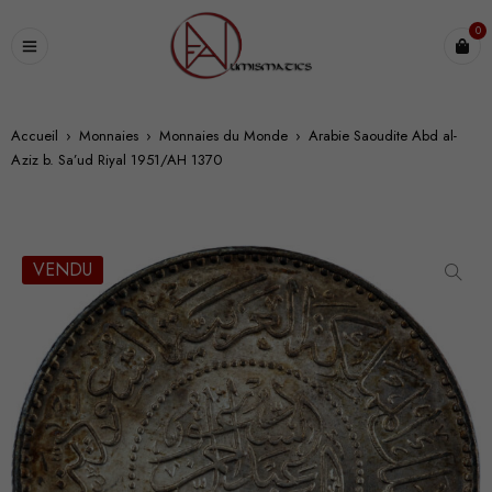
0
Accueil
›
Monnaies
›
Monnaies du Monde
›
Arabie Saoudite Abd al-
Aziz b. Sa’ud Riyal 1951/AH 1370
VENDU