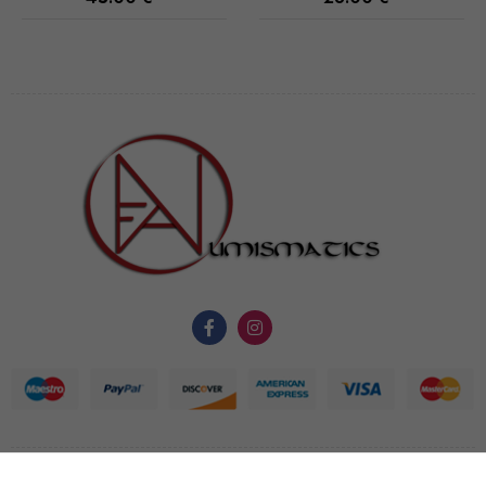
ne sont pas
facultatifs. Ils
sont
nécessaires au
fonctionnement
du site Web.
Statistiques
Afin que
nous
puissions
améliorer la
fonctionnalité
et la
structure du
site Web, en
fonction de