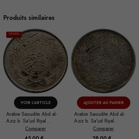
Produits similaires
VENDU
VOIR L'ARTICLE
AJOUTER AU PANIER
Arabie Saoudite Abd al-
Arabie Saoudite Abd al-
Aziz b. Sa'ud Riyal
Aziz b. Sa'ud Riyal
1948/AH 1367
1935/AH 1354
Comparer
Comparer
Nécessaire
45.00
€
28.00
€
Ces cookies