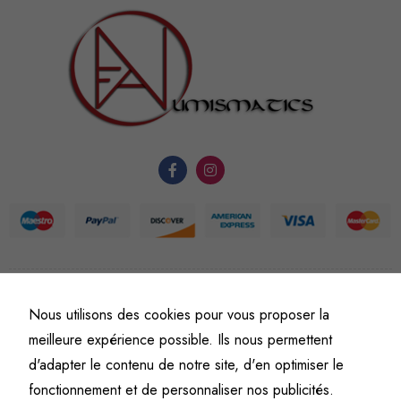
sont
nécessaires au
fonctionnement
du site Web.
Statistiques
Afin que
nous
puissions
améliorer la
fonctionnalité
et la
structure du
©
Fine art numismatics
– Tous droits réservés.
Nous utilisons des cookies pour vous proposer la
site Web, en
Politique de confidentialité
Conditions générales de vente et d’utilisation
meilleure expérience possible. Ils nous permettent
fonction de
Mentions légales
l'usage qu'il
d'adapter le contenu de notre site, d'en optimiser le
en est fait.
fonctionnement et de personnaliser nos publicités.