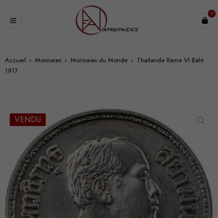
0
Accueil
›
Monnaies
›
Monnaies du Monde
›
Thaïlande Rama VI Baht
1917
VENDU