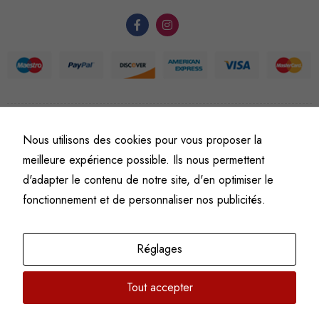
du site Web.
Statistiques
Afin que
nous
puissions
améliorer la
©
Fine art numismatics
– Tous droits réservés.
Nous utilisons des cookies pour vous proposer la
Politique de confidentialité
Conditions générales de vente et d’utilisation
fonctionnalité
meilleure expérience possible. Ils nous permettent
Mentions légales
et la
d'adapter le contenu de notre site, d'en optimiser le
structure du
fonctionnement et de personnaliser nos publicités.
site Web, en
fonction de
l'usage qu'il
Réglages
en est fait.
Tout accepter
Experience