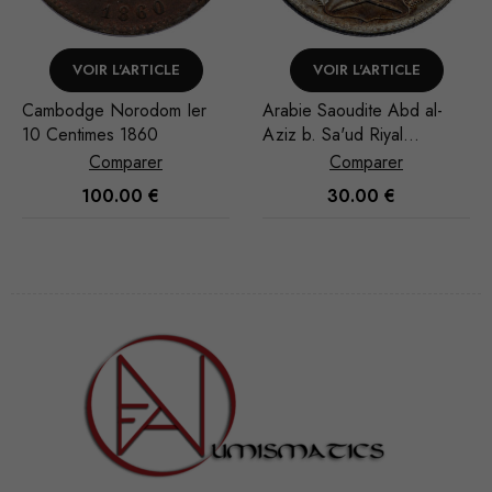
VOIR L'ARTICLE
VOIR L'ARTICLE
Cambodge Norodom Ier
Arabie Saoudite Abd al-
10 Centimes 1860
Aziz b. Sa'ud Riyal
1951/AH 1370
Comparer
Comparer
100.00
€
30.00
€
Nécessaire
Ces cookies
ne sont pas
facultatifs. Ils
sont
nécessaires au
fonctionnement