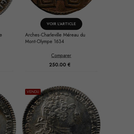
VOIR L'ARTICLE
de
Arches-Charleville Méreau du
Mont-Olympe 1634
Comparer
250.00
€
VENDU