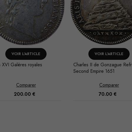
Statistiques
Afin que
nous
puissions
améliorer la
fonctionnalité
VOIR L'ARTICLE
VOIR L'ARTICLE
et la
s XVI Galères royales
Charles II de Gonzague Ref
structure du
Second Empire 1651
site Web, en
fonction de
Comparer
Comparer
l'usage qu'il
en est fait.
200.00
€
70.00
€
Experience
Ces cookies