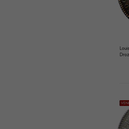
Loui
Dro
VEN