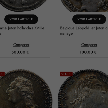
VOIR L'ARTICLE
VOIR L'ARTICLE
name Jeton hollandais XVIIIe
Belgique Léopold Ier Jeton 
e
mariage
Comparer
Comparer
500.00
€
100.00
€
DU
VENDU