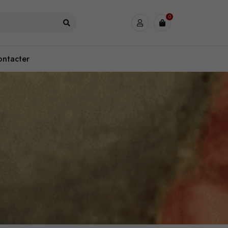
0
ontacter