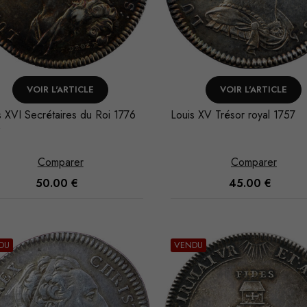
VOIR L'ARTICLE
VOIR L'ARTICLE
s XVI Secrétaires du Roi 1776
Louis XV Trésor royal 1757
z
Comparer
Comparer
Nécessaire
50.00
€
45.00
€
Ces cookies
ne sont pas
facultatifs. Ils
sont
DU
VENDU
nécessaires au
fonctionnement
du site Web.