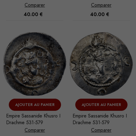
(Ctésiphon)
Comparer
Comparer
Marketing
40.00
€
40.00
€
En partageant
votre intérêt et
votre
comportement
lorsque vous
visitez notre
site, vous
augmentez les
chances de
voir du
contenu et
des offres
personnalisés.
AJOUTER AU PANIER
AJOUTER AU PANIER
Empire Sassanide Khusro I
Empire Sassanide Khusro I
Drachme 531-579
Drachme 531-579
Comparer
Comparer