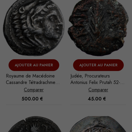
AJOUTER AU PANIER
AJOUTER AU PANIER
Royaume de Macédoine
Judée, Procurateurs
Cassandre Tétradrachme
Antonius Felix Prutah 52-60
316-311 BC Amphipolis
Jérusalem
Comparer
Comparer
500.00
€
45.00
€