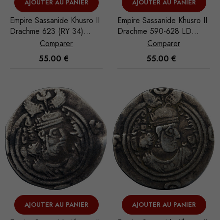
AJOUTER AU PANIER
AJOUTER AU PANIER
Ces cookies
Empire Sassanide Khusro II
Empire Sassanide Khusro II
ne sont pas
Drachme 623 (RY 34)
Drachme 590-628 LD
facultatifs. Ils
WYHC (Weh-as-Amid-
(Rayy)
sont
Comparer
Comparer
Kavad)
nécessaires au
55.00
€
55.00
€
fonctionnement
du site Web.
Statistiques
Afin que
nous
puissions
améliorer la
fonctionnalité
et la
structure du
AJOUTER AU PANIER
AJOUTER AU PANIER
site Web, en