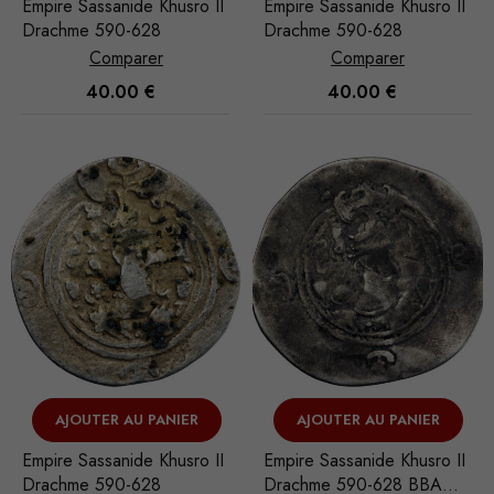
Empire Sassanide Khusro II
Empire Sassanide Khusro II
fonction de
Drachme 590-628
Drachme 590-628
l'usage qu'il
Comparer
Comparer
en est fait.
40.00
€
40.00
€
Experience
Ces cookies
nous servent
à optimiser
certaines
fonctionnalités
du site Web,
afin qu'il
fonctionne au
mieux lors de
votre visite.
AJOUTER AU PANIER
AJOUTER AU PANIER
Empire Sassanide Khusro II
Empire Sassanide Khusro II
Drachme 590-628
Drachme 590-628 BBA