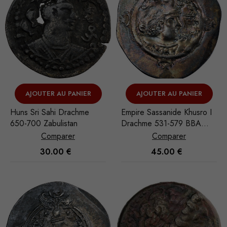
AJOUTER AU PANIER
AJOUTER AU PANIER
Huns Sri Sahi Drachme
Empire Sassanide Khusro I
650-700 Zabulistan
Drachme 531-579 BBA
(Ctésiphon)
Comparer
Comparer
30.00
€
45.00
€