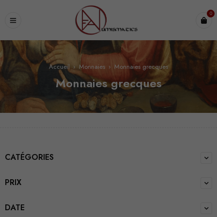
0
Accueil
›
Monnaies
›
Monnaies grecques
Monnaies grecques
CATÉGORIES
PRIX
DATE