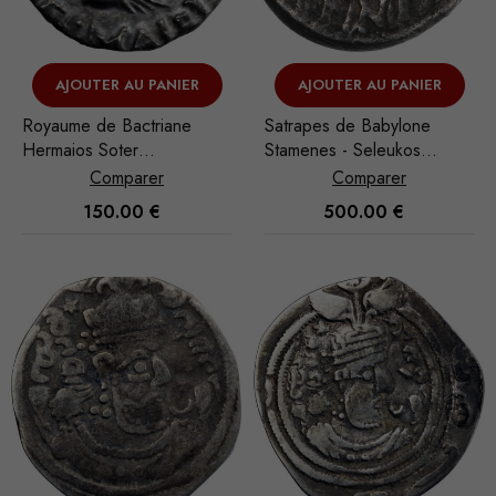
AJOUTER AU PANIER
AJOUTER AU PANIER
Royaume de Bactriane
Satrapes de Babylone
Hermaios Soter
Stamenes - Seleukos
Tétradrachme 50-35 BC
Tétradrachme - Double
Comparer
Comparer
Kabul
Shekel 328-311 BC Atelier
150.00
€
500.00
€
incertain