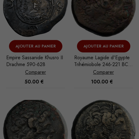
AJOUTER AU PANIER
AJOUTER AU PANIER
Empire Sassanide Khusro II
Royaume Lagide d'Egypte
Drachme 590-628
Trihémiobole 246-221 BC
Alexandrie
Comparer
Comparer
50.00
€
100.00
€