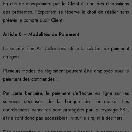
En cas de manquement par le Client à l’une des dispositions
des présentes, l’Exploitant se réserve le droit de résilier sans
Marketing
préavis le compte dudit Client.
En partageant
votre intérêt et
Article 8 – Modalités de Paiement
votre
comportement
La société Fine Art Collections utilise la solution de paiement
lorsque vous
visitez notre
en ligne.
site, vous
augmentez les
Plusieurs modes de règlement peuvent être employés pour le
chances de
paiement des commandes :
voir du
contenu et
Par carte bancaire, le paiement s’effectue en ligne sur les
des offres
serveurs sécurisés de la banque de l’entreprise. Les
personnalisés.
coordonnées bancaires sont protégées par le cryptage SSL,
et ne sont donc pas accessibles, ni sur le site, ni à des tiers.