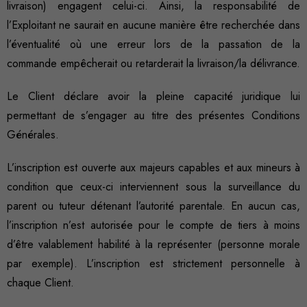
livraison) engagent celui-ci. Ainsi, la responsabilité de
site Web, en
fonction de
l’Exploitant ne saurait en aucune manière être recherchée dans
l'usage qu'il
l’éventualité où une erreur lors de la passation de la
en est fait.
commande empêcherait ou retarderait la livraison/la délivrance.
Le Client déclare avoir la pleine capacité juridique lui
permettant de s’engager au titre des présentes Conditions
Experience
Ces cookies
Générales.
nous servent
à optimiser
L’inscription est ouverte aux majeurs capables et aux mineurs à
certaines
condition que ceux-ci interviennent sous la surveillance du
fonctionnalités
parent ou tuteur détenant l’autorité parentale. En aucun cas,
du site Web,
l’inscription n’est autorisée pour le compte de tiers à moins
afin qu'il
d’être valablement habilité à la représenter (personne morale
fonctionne au
mieux lors de
par exemple). L’inscription est strictement personnelle à
votre visite.
chaque Client.