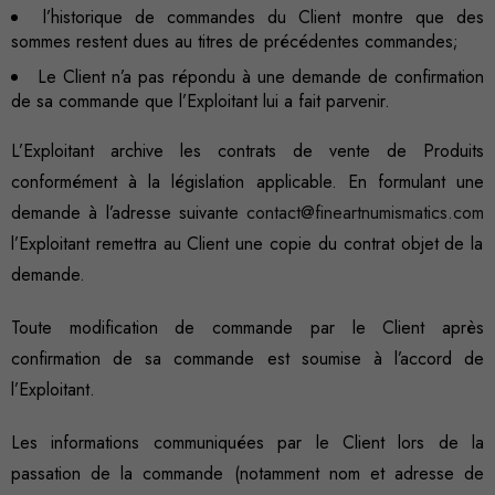
Nécessaire
l’historique de commandes du Client montre que des
sommes restent dues au titres de précédentes commandes;
Ces cookies
ne sont pas
Le Client n’a pas répondu à une demande de confirmation
facultatifs. Ils
de sa commande que l’Exploitant lui a fait parvenir.
sont
nécessaires au
L’Exploitant archive les contrats de vente de Produits
fonctionnement
conformément à la législation applicable. En formulant une
du site Web.
demande à l’adresse suivante
contact@fineartnumismatics.com
l’Exploitant remettra au Client une copie du contrat objet de la
demande.
Statistiques
Afin que
Toute modification de commande par le Client après
nous
confirmation de sa commande est soumise à l’accord de
puissions
l’Exploitant.
améliorer la
fonctionnalité
Les informations communiquées par le Client lors de la
et la
passation de la commande (notamment nom et adresse de
structure du