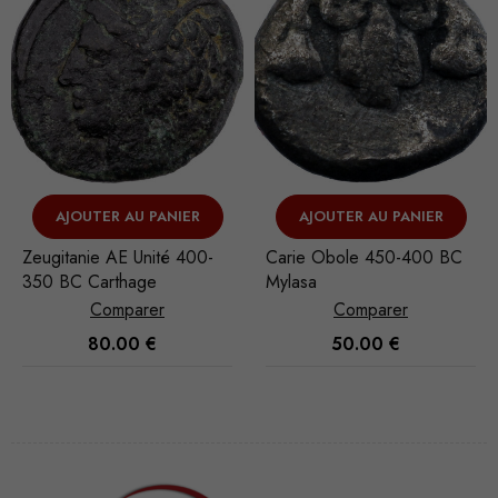
AJOUTER AU PANIER
VOIR L'ARTICLE
Carie Obole 450-400 BC
Maurétanie Ptolémée AE
Mylasa
Demi Unité 24-40 AD
Césarée
Comparer
Comparer
50.00
€
130.00
€
Nécessaire
Ces cookies
ne sont pas
facultatifs. Ils
sont