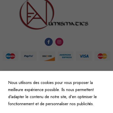
nécessaires au
fonctionnement
du site Web.
Statistiques
Afin que
nous
puissions
améliorer la
fonctionnalité
et la
©
Fine art numismatics
– Tous droits réservés.
structure du
Nous utilisons des cookies pour vous proposer la
Politique de confidentialité
Conditions générales de vente et d’utilisation
site Web, en
meilleure expérience possible. Ils nous permettent
Mentions légales
fonction de
d'adapter le contenu de notre site, d'en optimiser le
l'usage qu'il
fonctionnement et de personnaliser nos publicités.
en est fait.