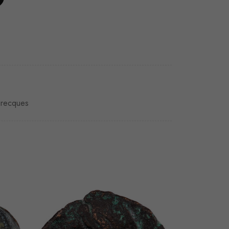
grecques
VENDU