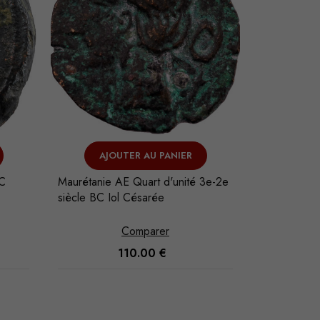
AJOUTER AU PANIER
V
BC
Maurétanie AE Quart d'unité 3e-2e
Zeugitanie 
siècle BC Iol Césarée
Carthage
Comparer
110.00
€