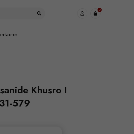
0
ontacter
sanide Khusro I
31-579