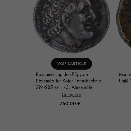
NIER
VOIR L'ARTICLE
20-390 BC
Royaume Lagide d'Egypte
Mauré
Ptolémée Ier Soter Tétradrachme
Unité
294-285 av. J.-C. Alexandrie
Comparer
750.00
€