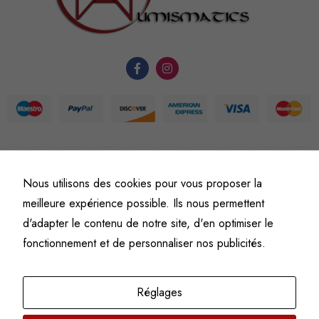
fonctionnement
du site Web.
Statistiques
Afin que
nous
puissions
améliorer la
fonctionnalité
©
Fine art numismatics
– Tous droits réservés.
Nous utilisons des cookies pour vous proposer la
et la
Politique de confidentialité
Conditions générales de vente et d’utilisation
meilleure expérience possible. Ils nous permettent
structure du
Mentions légales
d'adapter le contenu de notre site, d'en optimiser le
site Web, en
fonction de
fonctionnement et de personnaliser nos publicités.
l'usage qu'il
en est fait.
Réglages