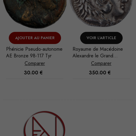
AJOUTER AU PANIER
VOIR L'ARTICLE
Phénicie Pseudo-autonome
Royaume de Macédoine
AE Bronze 98-117 Tyr
Alexandre le Grand
(Posthume) Tétradrachme
Comparer
Comparer
312-281 av. J.-C. Babylone
30.00
€
350.00
€
Nécessaire
Ces cookies
ne sont pas
facultatifs. Ils
sont
nécessaires au