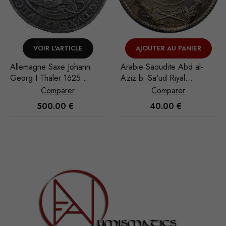
VOIR L'ARTICLE
AJOUTER AU PANIER
Allemagne Saxe Johann
Arabie Saoudite Abd al-
Georg I Thaler 1625
Aziz b. Sa'ud Riyal
Dresde
1935/AH 1354
Comparer
Comparer
500.00
€
40.00
€
Nécessaire
Ces cookies
ne sont pas
facultatifs. Ils
sont
nécessaires au
fonctionnement