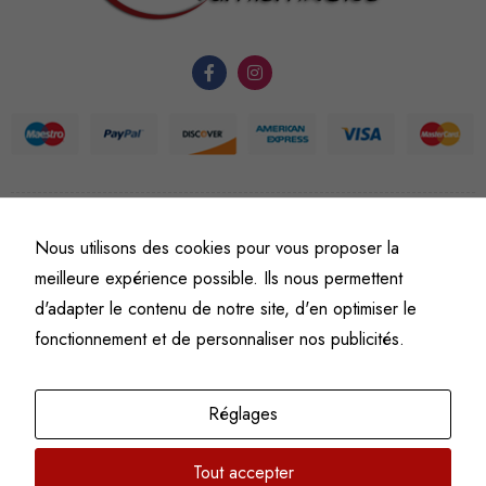
du site Web.
Statistiques
Afin que
nous
puissions
améliorer la
©
Fine art numismatics
– Tous droits réservés.
Nous utilisons des cookies pour vous proposer la
fonctionnalité
Politique de confidentialité
Conditions générales de vente et d’utilisation
et la
meilleure expérience possible. Ils nous permettent
Mentions légales
structure du
d'adapter le contenu de notre site, d'en optimiser le
site Web, en
fonctionnement et de personnaliser nos publicités.
fonction de
l'usage qu'il
en est fait.
Réglages
Tout accepter