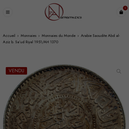
0
Accueil
›
Monnaies
›
Monnaies du Monde
›
Arabie Saoudite Abd al-
Aziz b. Sa’ud Riyal 1951/AH 1370
VENDU