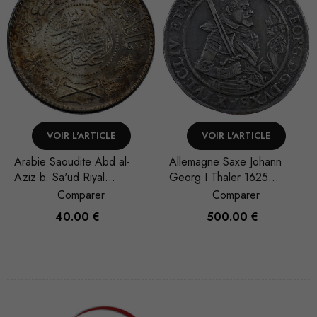
VOIR L'ARTICLE
VOIR L'ARTICLE
Allemagne Saxe Johann
Arabie Saoudite Abd al-
Georg I Thaler 1625
Aziz b. Sa'ud Riyal
Dresde
1935/AH 1354
Comparer
Comparer
500.00
€
35.00
€
Nécessaire
Ces cookies
ne sont pas
facultatifs. Ils
sont