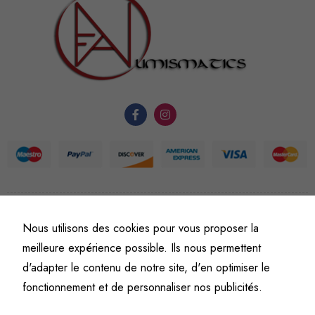
nécessaires au
fonctionnement
du site Web.
Statistiques
Afin que
nous
puissions
améliorer la
fonctionnalité
et la
©
Fine art numismatics
– Tous droits réservés.
structure du
Nous utilisons des cookies pour vous proposer la
Politique de confidentialité
Conditions générales de vente et d’utilisation
site Web, en
meilleure expérience possible. Ils nous permettent
Mentions légales
fonction de
d'adapter le contenu de notre site, d'en optimiser le
l'usage qu'il
fonctionnement et de personnaliser nos publicités.
en est fait.