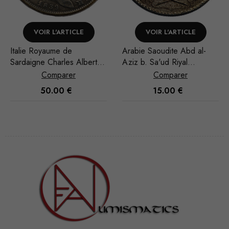
VOIR L'ARTICLE
VOIR L'ARTICLE
Arabie Saoudite Abd al-
Arabie Saoudite Abd al
bert 5
Aziz b. Sa'ud Riyal
Aziz b. Sa'ud Riyal
1948/AH 1367
1951/AH 1370
Comparer
Comparer
15.00
€
30.00
€
Nécessaire
Ces cookies
ne sont pas
facultatifs. Ils
sont
nécessaires au
fonctionnement