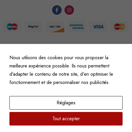
du site Web.
Statistiques
Afin que
nous
puissions
améliorer la
©
Fine art numismatics
– Tous droits réservés.
Nous utilisons des cookies pour vous proposer la
Politique de confidentialité
Conditions générales de vente et d’utilisation
fonctionnalité
meilleure expérience possible. Ils nous permettent
Mentions légales
et la
d'adapter le contenu de notre site, d'en optimiser le
structure du
fonctionnement et de personnaliser nos publicités.
site Web, en
fonction de
l'usage qu'il
Réglages
en est fait.
Tout accepter
Experience