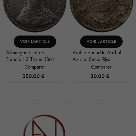
VOIR L'ARTICLE
VOIR L'ARTICLE
Arabie Saoudite Abd al-
Arabie Saoudite Abd al
61
Aziz b. Sa'ud Riyal
Aziz b. Sa'ud Riyal
1951/AH 1370
1951/AH 1370
Comparer
Comparer
30.00
€
30.00
€
Nécessaire
Ces cookies
ne sont pas
facultatifs. Ils
sont
nécessaires au