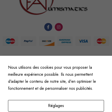
fonctionnement
du site Web.
Statistiques
Afin que
nous
puissions
améliorer la
fonctionnalité
©
Fine art numismatics
– Tous droits réservés.
Nous utilisons des cookies pour vous proposer la
et la
Politique de confidentialité
Conditions générales de vente et d’utilisation
structure du
meilleure expérience possible. Ils nous permettent
Mentions légales
site Web, en
d'adapter le contenu de notre site, d'en optimiser le
fonction de
fonctionnement et de personnaliser nos publicités.
l'usage qu'il
en est fait.
Réglages