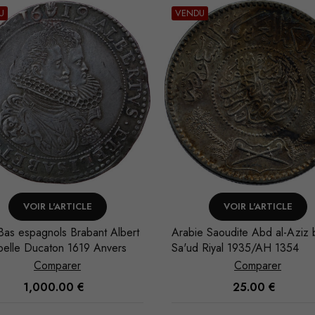
U
VENDU
VOIR L'ARTICLE
VOIR L'ARTICLE
e Saoudite Abd al-Aziz b.
Arabie Saoudite Abd al-Aziz 
 Riyal 1935/AH 1354
Sa'ud Riyal 1951/AH 1370
Comparer
Comparer
25.00
€
30.00
€