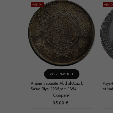
VENDU
VEND
LE
VOIR L'ARTICLE
-Aziz b.
Pays-Bas espagnols Brabant Albert
Arabi
354
et Isabelle Ducaton 1619 Anvers
Sa'ud
Comparer
1,000.00
€