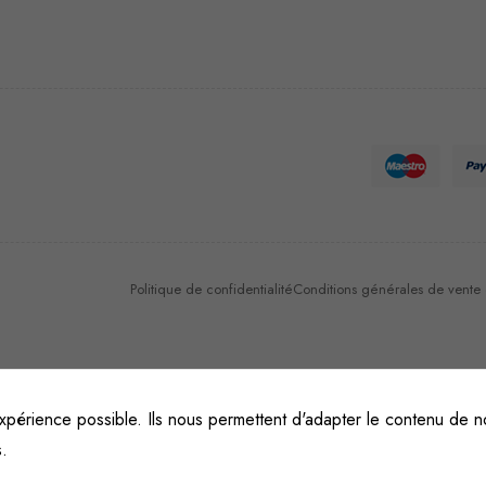
Nécessaire
Ces cookies
ne sont pas
facultatifs. Ils
sont
nécessaires au
fonctionnement
du site Web.
Politique de confidentialité
Conditions générales de vente et
Statistiques
Afin que
nous
xpérience possible. Ils nous permettent d'adapter le contenu de no
puissions
s.
améliorer la
fonctionnalité