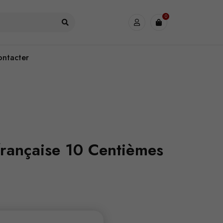
0
ontacter
française 10 Centièmes