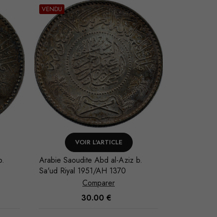
VENDU
AJOUTER AU PANIER
V
b.
Arabie Saoudite Abd al-Aziz b.
Arabie Saou
Sa'ud Riyal 1948/AH 1367
Sa'ud Riya
Comparer
35.00
€