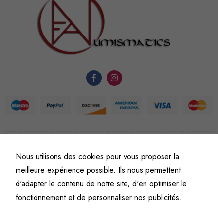
nécessaires au
fonctionnement
du site Web.
Statistiques
Afin que
nous
puissions
améliorer la
fonctionnalité
et la
©
Fine art numismatics
– Tous droits réservés.
Nous utilisons des cookies pour vous proposer la
structure du
Politique de confidentialité
Conditions générales de vente et d’utilisation
site Web, en
meilleure expérience possible. Ils nous permettent
Mentions légales
fonction de
d'adapter le contenu de notre site, d'en optimiser le
l'usage qu'il
fonctionnement et de personnaliser nos publicités.
en est fait.