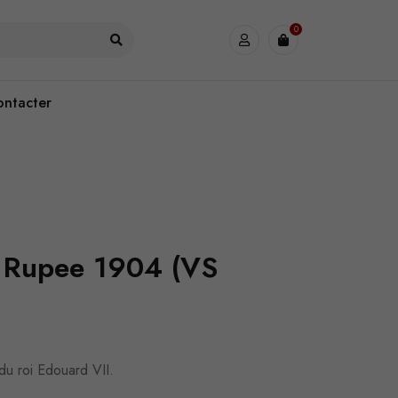
0
ontacter
i Rupee 1904 (VS
u roi Edouard VII.