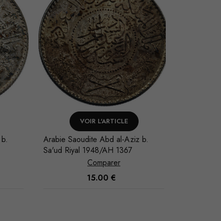
VOIR L'ARTICLE
V
b.
Arabie Saoudite Abd al-Aziz b.
Arabie Saou
Sa'ud Riyal 1948/AH 1367
Sa'ud Riya
Comparer
15.00
€