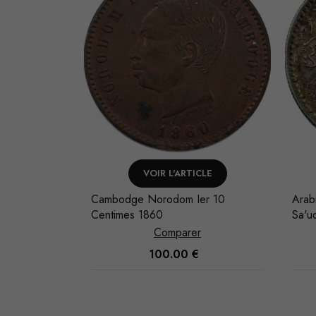
NIER
VOIR L'ARTICLE
-Aziz b.
Cambodge Norodom Ier 10
Arabi
370
Centimes 1860
Sa'ud
Comparer
100.00
€