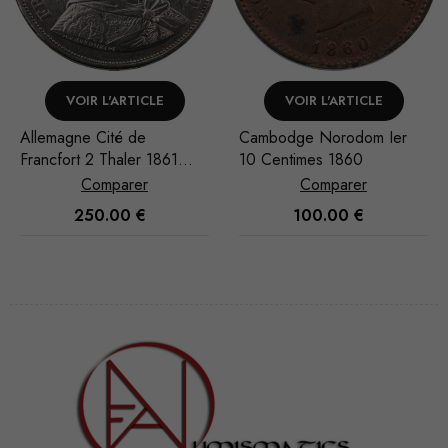
VOIR L'ARTICLE
VOIR L'ARTICLE
Cambodge Norodom Ier
Pays-Bas espagnols
10 Centimes 1860
Brabant Albert et Isabell
Ducaton 1619 Anvers
Comparer
Comparer
100.00
€
1,000.00
€
Nécessaire
Ces cookies
ne sont pas
facultatifs. Ils
sont
nécessaires au
fonctionnement