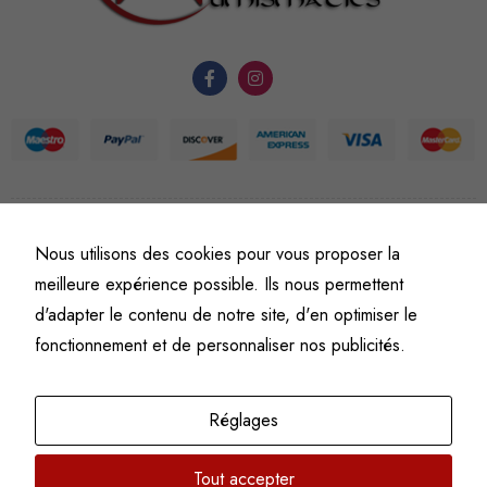
du site Web.
Statistiques
Afin que
nous
puissions
améliorer la
©
Fine art numismatics
– Tous droits réservés.
fonctionnalité
Nous utilisons des cookies pour vous proposer la
Politique de confidentialité
Conditions générales de vente et d’utilisation
et la
meilleure expérience possible. Ils nous permettent
Mentions légales
structure du
d'adapter le contenu de notre site, d'en optimiser le
site Web, en
fonctionnement et de personnaliser nos publicités.
fonction de
l'usage qu'il
en est fait.
Réglages
Tout accepter