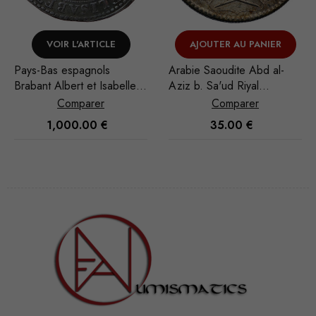
VOIR L'ARTICLE
AJOUTER AU PANIER
Pays-Bas espagnols
Arabie Saoudite Abd al-
Brabant Albert et Isabelle
Aziz b. Sa'ud Riyal
Ducaton 1619 Anvers
1951/AH 1370
Comparer
Comparer
1,000.00
€
35.00
€
Nécessaire
Ces cookies
ne sont pas
facultatifs. Ils
sont
nécessaires au
fonctionnement