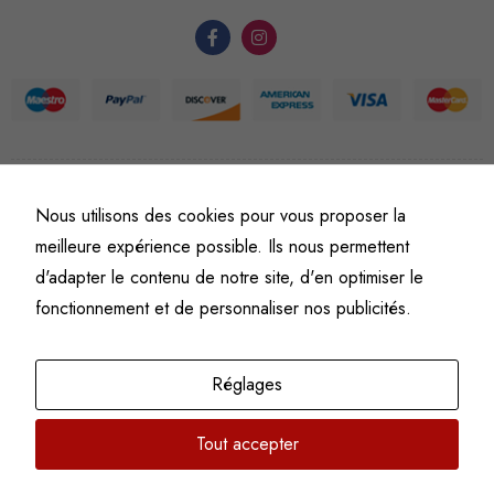
du site Web.
Statistiques
Afin que
nous
puissions
améliorer la
©
Fine art numismatics
– Tous droits réservés.
Nous utilisons des cookies pour vous proposer la
Politique de confidentialité
Conditions générales de vente et d’utilisation
fonctionnalité
meilleure expérience possible. Ils nous permettent
Mentions légales
et la
d'adapter le contenu de notre site, d'en optimiser le
structure du
fonctionnement et de personnaliser nos publicités.
site Web, en
fonction de
l'usage qu'il
Réglages
en est fait.
Tout accepter
Experience