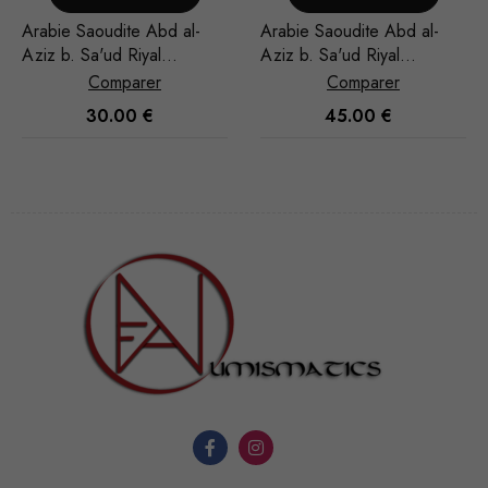
Arabie Saoudite Abd al-
Arabie Saoudite Abd al-
Aziz b. Sa'ud Riyal
Aziz b. Sa'ud Riyal
1951/AH 1370
1948/AH 1367
Comparer
Comparer
30.00
€
45.00
€
Nécessaire
Ces cookies
ne sont pas
facultatifs. Ils
sont
nécessaires au
fonctionnement
du site Web.