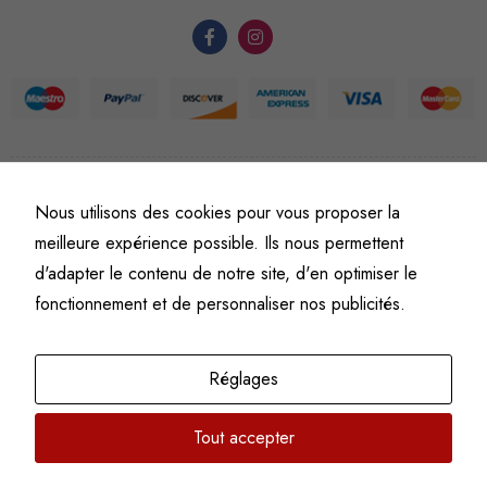
du site Web.
Statistiques
Afin que
nous
puissions
améliorer la
©
Fine art numismatics
– Tous droits réservés.
Nous utilisons des cookies pour vous proposer la
Politique de confidentialité
Conditions générales de vente et d’utilisation
fonctionnalité
meilleure expérience possible. Ils nous permettent
Mentions légales
et la
d'adapter le contenu de notre site, d'en optimiser le
structure du
fonctionnement et de personnaliser nos publicités.
site Web, en
fonction de
l'usage qu'il
Réglages
en est fait.
Tout accepter
Experience