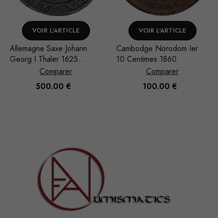
VOIR L'ARTICLE
VOIR L'ARTICLE
Allemagne Saxe Johann
Cambodge Norodom Ier
Georg I Thaler 1625
10 Centimes 1860
Dresde
Comparer
Comparer
500.00
€
100.00
€
Nécessaire
Ces cookies
ne sont pas
facultatifs. Ils
sont
nécessaires au
fonctionnement