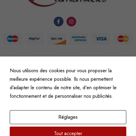
du site Web.
Statistiques
Afin que
nous
puissions
améliorer la
©
Fine art numismatics
– Tous droits réservés.
fonctionnalité
Nous utilisons des cookies pour vous proposer la
Politique de confidentialité
Conditions générales de vente et d’utilisation
et la
meilleure expérience possible. Ils nous permettent
Mentions légales
structure du
d'adapter le contenu de notre site, d'en optimiser le
site Web, en
fonctionnement et de personnaliser nos publicités.
fonction de
l'usage qu'il
en est fait.
Réglages
Tout accepter