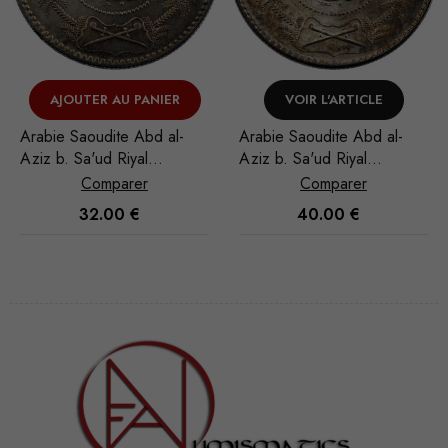
AJOUTER AU PANIER
VOIR L'ARTICLE
Arabie Saoudite Abd al-
Arabie Saoudite Abd al-
Aziz b. Sa'ud Riyal
Aziz b. Sa'ud Riyal
1935/AH 1354
1951/AH 1370
Comparer
Comparer
32.00
€
40.00
€
Nécessaire
Ces cookies
ne sont pas
facultatifs. Ils
sont
nécessaires au
fonctionnement