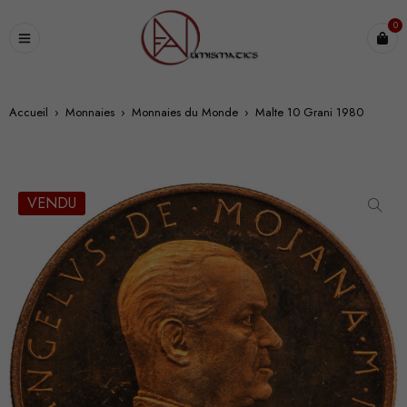
0
Accueil
›
Monnaies
›
Monnaies du Monde
›
Malte 10 Grani 1980
VENDU