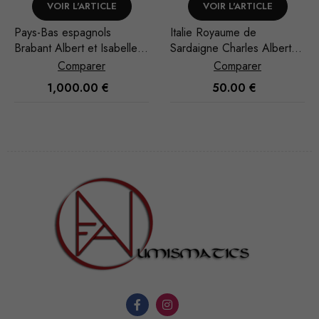
CLE
VOIR L'ARTICLE
VOIR L'ARTICL
s
Italie Royaume de
Arabie Saoudite Abd
sabelle
Sardaigne Charles Albert 5
Aziz b. Sa'ud Riyal
ers
Lire 1839 Turin
1951/AH 1370
Comparer
Comparer
€
50.00
€
40.00
€
Nécessaire
Ces cookies
ne sont pas
facultatifs. Ils
sont
nécessaires au
fonctionnement
du site Web.