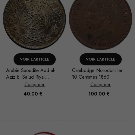
VOIR L'ARTICLE
AJOUTER AU PANIER
Cambodge Norodom Ier
Arabie Saoudite Abd al-
10 Centimes 1860
Aziz b. Sa'ud Riyal
1935/AH 1354
Comparer
Comparer
100.00
€
40.00
€
Nécessaire
Ces cookies
ne sont pas
facultatifs. Ils