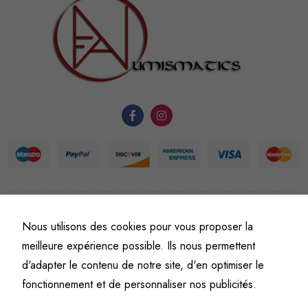
sont
nécessaires au
fonctionnement
du site Web.
Statistiques
Afin que
nous
puissions
améliorer la
fonctionnalité
et la
©
Fine art numismatics
– Tous droits réservés.
structure du
Nous utilisons des cookies pour vous proposer la
Politique de confidentialité
Conditions générales de vente et d’utilisation
site Web, en
meilleure expérience possible. Ils nous permettent
Mentions légales
fonction de
d'adapter le contenu de notre site, d'en optimiser le
l'usage qu'il
fonctionnement et de personnaliser nos publicités.
en est fait.