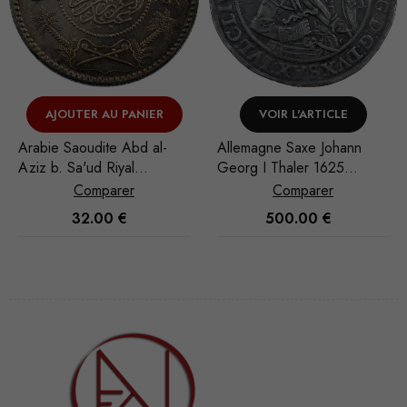
AJOUTER AU PANIER
VOIR L'ARTICLE
Arabie Saoudite Abd al-
Allemagne Saxe Johann
Aziz b. Sa'ud Riyal
Georg I Thaler 1625
1935/AH 1354
Dresde
Comparer
Comparer
32.00
€
500.00
€
Nécessaire
Ces cookies
ne sont pas
facultatifs. Ils
sont
nécessaires au