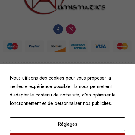
fonctionnement
du site Web.
Statistiques
Afin que
nous
puissions
améliorer la
fonctionnalité
©
Fine art numismatics
– Tous droits réservés.
Nous utilisons des cookies pour vous proposer la
et la
Politique de confidentialité
Conditions générales de vente et d’utilisation
meilleure expérience possible. Ils nous permettent
structure du
Mentions légales
site Web, en
d'adapter le contenu de notre site, d'en optimiser le
fonction de
fonctionnement et de personnaliser nos publicités.
l'usage qu'il
en est fait.
Réglages