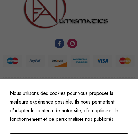
nécessaires au
fonctionnement
du site Web.
Statistiques
Afin que
nous
puissions
améliorer la
fonctionnalité
et la
©
Fine art numismatics
– Tous droits réservés.
Nous utilisons des cookies pour vous proposer la
structure du
Politique de confidentialité
Conditions générales de vente et d’utilisation
meilleure expérience possible. Ils nous permettent
site Web, en
Mentions légales
d'adapter le contenu de notre site, d'en optimiser le
fonction de
l'usage qu'il
fonctionnement et de personnaliser nos publicités.
en est fait.