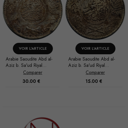
VOIR L'ARTICLE
VOIR L'ARTICLE
Arabie Saoudite Abd al-
Arabie Saoudite Abd al-
Aziz b. Sa'ud Riyal
Aziz b. Sa'ud Riyal
1951/AH 1370
1948/AH 1367
Comparer
Comparer
30.00
€
15.00
€
Nécessaire
Ces cookies
ne sont pas
facultatifs. Ils
sont