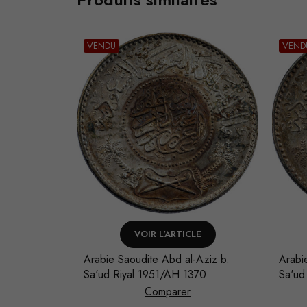
VENDU
VEND
LE
VOIR L'ARTICLE
-Aziz b.
Arabie Saoudite Abd al-Aziz b.
Arabi
370
Sa'ud Riyal 1951/AH 1370
Sa'ud
Comparer