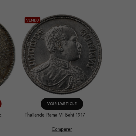
VENDU
VENDU
VOIR L'ARTICLE
V
b.
Thaïlande Rama VI Baht 1917
Arabie Saou
Sa'ud Riya
Comparer