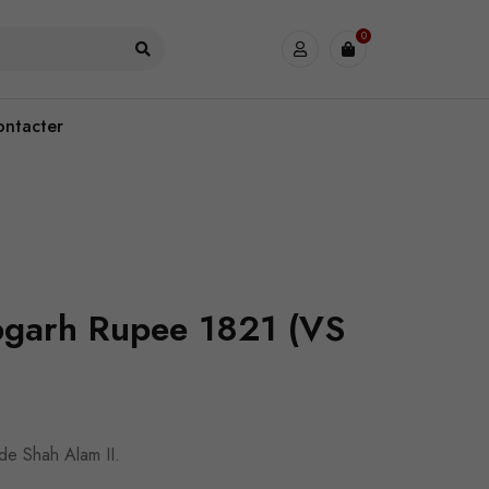
0
ontacter
bgarh Rupee 1821 (VS
de Shah Alam II.