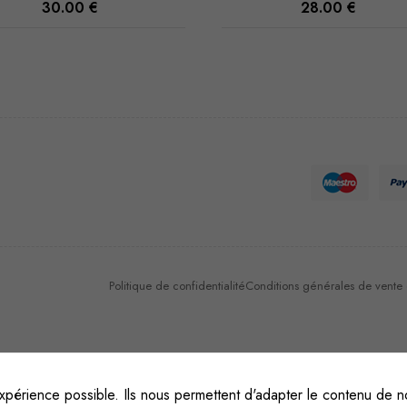
30.00
€
28.00
€
Nécessaire
Ces cookies
ne sont pas
facultatifs. Ils
sont
nécessaires au
fonctionnement
du site Web.
Politique de confidentialité
Conditions générales de vente et
Statistiques
Afin que
nous
puissions
xpérience possible. Ils nous permettent d'adapter le contenu de no
améliorer la