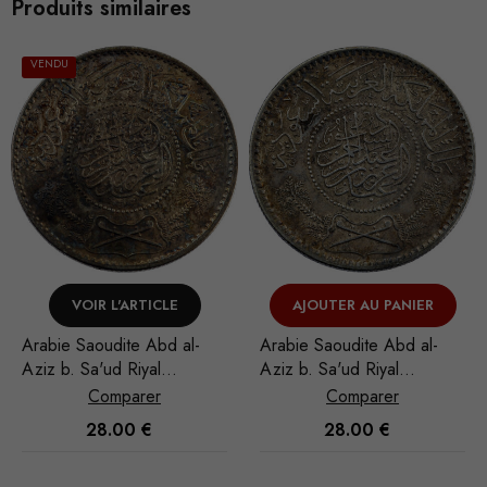
Produits similaires
VENDU
VOIR L'ARTICLE
AJOUTER AU PANIER
Arabie Saoudite Abd al-
Arabie Saoudite Abd al-
Aziz b. Sa'ud Riyal
Aziz b. Sa'ud Riyal
1935/AH 1354
1935/AH 1354
Comparer
Comparer
28.00
€
28.00
€
Nécessaire
Ces cookies
ne sont pas