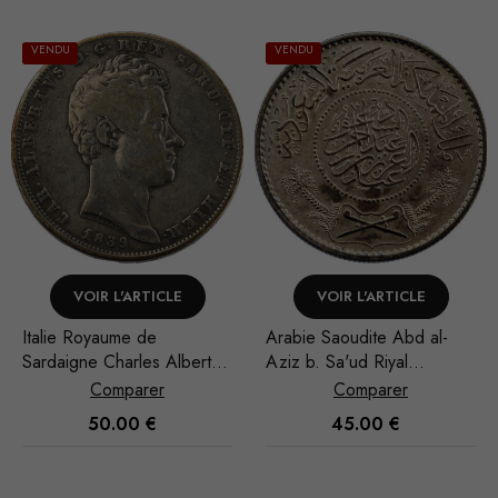
VENDU
VENDU
VOIR L'ARTICLE
VOIR L'ARTICLE
Arabie Saoudite Abd al-
Thaïlande Rama VI Baht
Aziz b. Sa'ud Riyal
1917
1948/AH 1367
Comparer
Comparer
45.00
€
60.00
€
Nécessaire
Ces cookies
ne sont pas