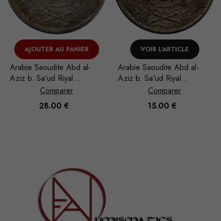
VOIR L'ARTICLE
VOIR L'ARTICLE
Arabie Saoudite Abd al-
Arabie Saoudite Abd al-
Aziz b. Sa'ud Riyal
Aziz b. Sa'ud Riyal
1948/AH 1367
1948/AH 1367
Comparer
Comparer
15.00
€
45.00
€
Nécessaire
Ces cookies
ne sont pas
facultatifs. Ils
sont
nécessaires au
fonctionnement