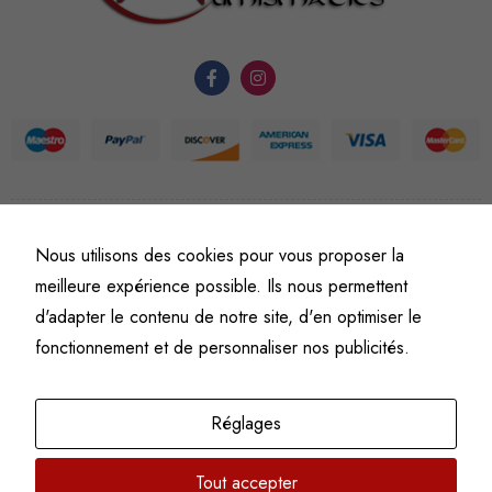
du site Web.
Statistiques
Afin que
nous
puissions
améliorer la
©
Fine art numismatics
– Tous droits réservés.
fonctionnalité
Nous utilisons des cookies pour vous proposer la
Politique de confidentialité
Conditions générales de vente et d’utilisation
et la
meilleure expérience possible. Ils nous permettent
Mentions légales
structure du
d'adapter le contenu de notre site, d'en optimiser le
site Web, en
fonctionnement et de personnaliser nos publicités.
fonction de
l'usage qu'il
en est fait.
Réglages
Tout accepter