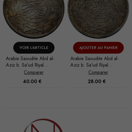
AJOUTER AU PANIER
VOIR L'ARTICLE
Arabie Saoudite Abd al-
Pays-Bas espagnols
Aziz b. Sa'ud Riyal
Brabant Albert et Isabelle
1935/AH 1354
Ducaton 1619 Anvers
Comparer
Comparer
28.00
€
1,000.00
€
Nécessaire
Ces cookies
ne sont pas
facultatifs. Ils
sont