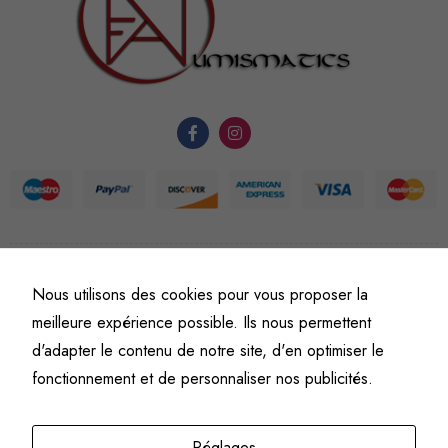
nécessaires au
fonctionnement
du site Web.
Statistiques
Afin que
nous
puissions
améliorer la
fonctionnalité
et la
©
Fine art numismatics
– Tous droits réservés.
Nous utilisons des cookies pour vous proposer la
Politique de confidentialité
Conditions générales de vente et d’utilisation
structure du
meilleure expérience possible. Ils nous permettent
site Web, en
Mentions légales
d'adapter le contenu de notre site, d'en optimiser le
fonction de
l'usage qu'il
fonctionnement et de personnaliser nos publicités.
en est fait.
Réglages