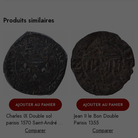
Produits similaires
VENDU
AJOUTER AU PANIER
VOIR L'ARTICLE
Jean II le Bon Double
Charles VI Blanc guénard
Parisis 1355
1411 Saint-Quentin
Comparer
Comparer
Nécessaire