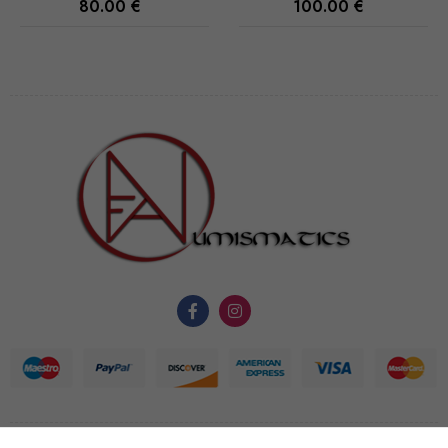
Ces cookies
100.00
€
50.00
€
ne sont pas
facultatifs. Ils
sont
nécessaires au
fonctionnement
du site Web.
Statistiques
Afin que
nous
puissions
améliorer la
fonctionnalité
et la
structure du
site Web, en
fonction de