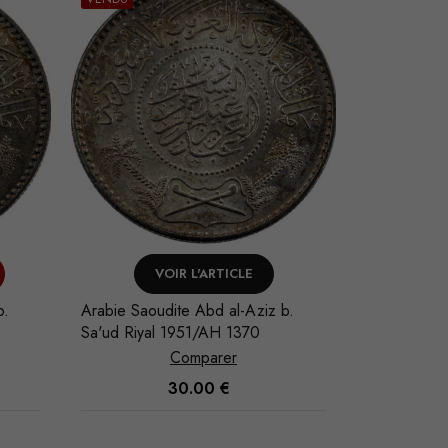
VOIR L'ARTICLE
V
b.
Arabie Saoudite Abd al-Aziz b.
Arabie Saou
Sa'ud Riyal 1951/AH 1370
Sa'ud Riya
Comparer
30.00
€