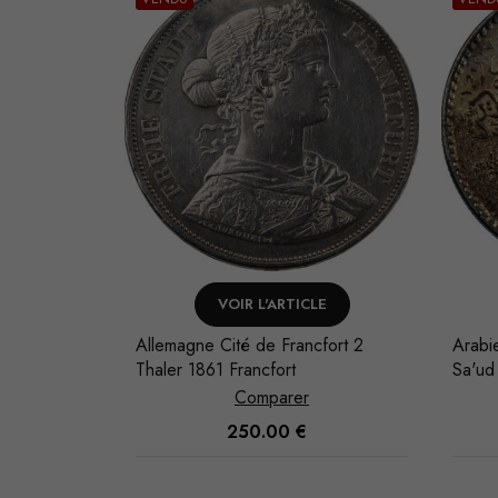
LE
VOIR L'ARTICLE
-Aziz b.
Allemagne Cité de Francfort 2
Arabi
367
Thaler 1861 Francfort
Sa'ud
Comparer
250.00
€