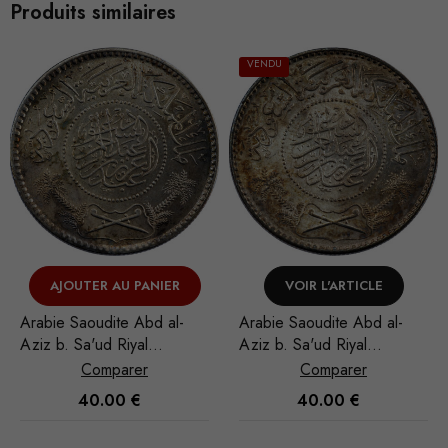
Produits similaires
VENDU
VENDU
VOIR L'ARTICLE
VOIR L'ARTICLE
Arabie Saoudite Abd al-
Arabie Saoudite Abd al-
Aziz b. Sa'ud Riyal
Aziz b. Sa'ud Riyal
1951/AH 1370
1951/AH 1370
Comparer
Comparer
Nécessaire
40.00
€
30.00
€
Ces cookies
ne sont pas