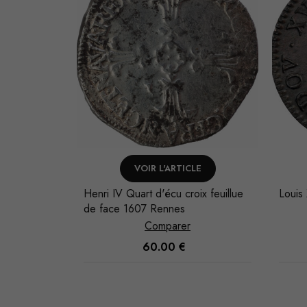
LE
VOIR L'ARTICLE
e tête 1772
Henri IV Quart d'écu croix feuillue
Louis 
de face 1607 Rennes
Comparer
60.00
€