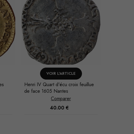
VOIR L'ARTICLE
AJO
es
Henri IV Quart d'écu croix feuillue
Louis XVI So
de face 1605 Nantes
Comparer
40.00
€