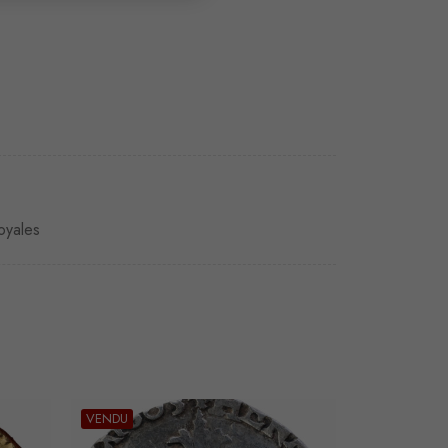
oyales
VENDU