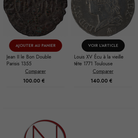
AJOUTER AU PANIER
VOIR L'ARTICLE
Jean II le Bon Double
Louis XV Écu à la vieille
Parisis 1355
tête 1771 Toulouse
Comparer
Comparer
100.00
€
140.00
€
Nécessaire
Ces cookies
ne sont pas
facultatifs. Ils
sont
nécessaires au