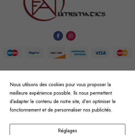
fonctionnement
du site Web.
Statistiques
Afin que
nous
puissions
améliorer la
fonctionnalité
©
Fine art numismatics
– Tous droits réservés.
et la
Nous utilisons des cookies pour vous proposer la
Politique de confidentialité
Conditions générales de vente et d’utilisation
structure du
meilleure expérience possible. Ils nous permettent
Mentions légales
site Web, en
d'adapter le contenu de notre site, d'en optimiser le
fonction de
fonctionnement et de personnaliser nos publicités.
l'usage qu'il
en est fait.
Réglages