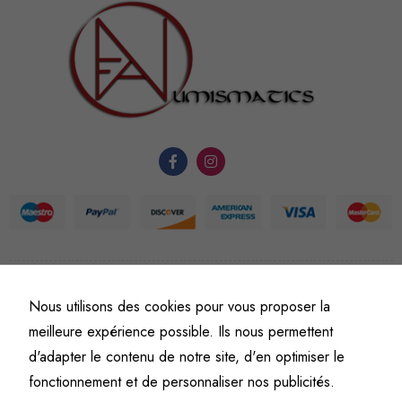
sont
nécessaires au
fonctionnement
du site Web.
Statistiques
Afin que
nous
puissions
améliorer la
fonctionnalité
et la
structure du
©
Fine art numismatics
– Tous droits réservés.
Nous utilisons des cookies pour vous proposer la
site Web, en
Politique de confidentialité
Conditions générales de vente et d’utilisation
meilleure expérience possible. Ils nous permettent
fonction de
Mentions légales
d'adapter le contenu de notre site, d'en optimiser le
l'usage qu'il
en est fait.
fonctionnement et de personnaliser nos publicités.