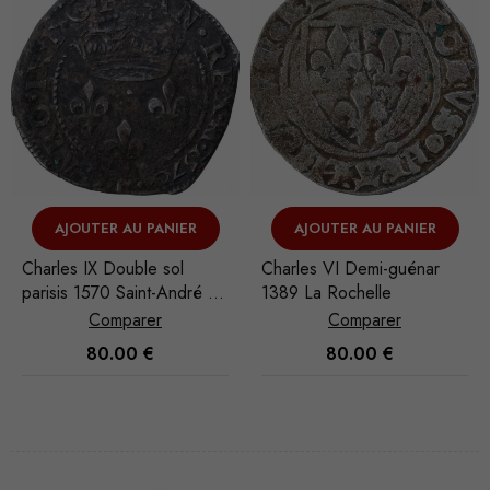
AJOUTER AU PANIER
VOIR L'ARTICLE
Charles VI Demi-guénar
Philippe IV le Bel Gros
1389 La Rochelle
Tournois 1303-1306
Comparer
Comparer
80.00
€
80.00
€
Nécessaire
Ces cookies
ne sont pas
facultatifs. Ils