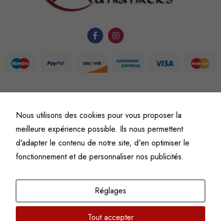
du site Web.
Statistiques
Afin que
nous
puissions
améliorer la
©
Fine art numismatics
– Tous droits réservés.
fonctionnalité
Nous utilisons des cookies pour vous proposer la
Politique de confidentialité
Conditions générales de vente et d’utilisation
et la
meilleure expérience possible. Ils nous permettent
Mentions légales
structure du
d'adapter le contenu de notre site, d'en optimiser le
site Web, en
fonctionnement et de personnaliser nos publicités.
fonction de
l'usage qu'il
en est fait.
Réglages
Tout accepter