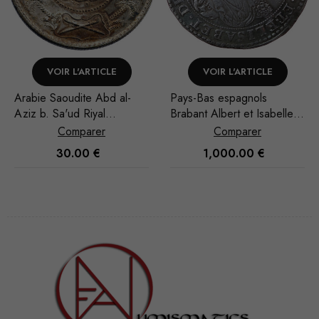
VOIR L'ARTICLE
VOIR L'ARTICLE
Arabie Saoudite Abd al-
Pays-Bas espagnols
Aziz b. Sa'ud Riyal
Brabant Albert et Isabelle
1951/AH 1370
Ducaton 1619 Anvers
Comparer
Comparer
30.00
€
1,000.00
€
Nécessaire
Ces cookies
ne sont pas
facultatifs. Ils
sont
nécessaires au
fonctionnement