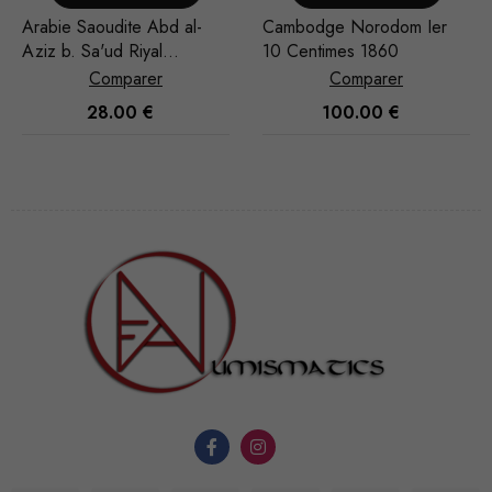
Arabie Saoudite Abd al-
Cambodge Norodom Ier
Aziz b. Sa'ud Riyal
10 Centimes 1860
1935/AH 1354
Comparer
Comparer
28.00
€
100.00
€
Nécessaire
Ces cookies
ne sont pas
facultatifs. Ils
sont
nécessaires au
fonctionnement
du site Web.