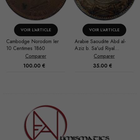
VOIR L'ARTICLE
VOIR L'ARTICLE
Arabie Saoudite Abd al-
Arabie Saoudite Abd al-
Aziz b. Sa'ud Riyal
Aziz b. Sa'ud Riyal
1935/AH 1354
1951/AH 1370
Comparer
Comparer
35.00
€
30.00
€
Nécessaire
Ces cookies
ne sont pas
facultatifs. Ils
sont
nécessaires au
fonctionnement