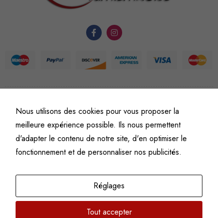
du site Web.
Statistiques
Afin que
nous
puissions
améliorer la
©
Fine art numismatics
– Tous droits réservés.
Nous utilisons des cookies pour vous proposer la
fonctionnalité
Politique de confidentialité
Conditions générales de vente et d’utilisation
et la
meilleure expérience possible. Ils nous permettent
Mentions légales
structure du
d'adapter le contenu de notre site, d'en optimiser le
site Web, en
fonctionnement et de personnaliser nos publicités.
fonction de
l'usage qu'il
en est fait.
Réglages
Tout accepter