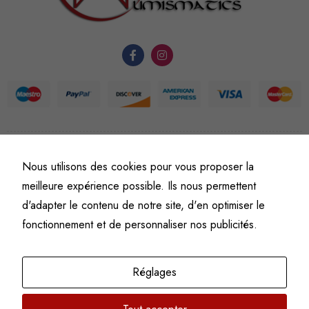
fonctionnement
du site Web.
Statistiques
Afin que
nous
puissions
améliorer la
©
Fine art numismatics
– Tous droits réservés.
fonctionnalité
Nous utilisons des cookies pour vous proposer la
Politique de confidentialité
Conditions générales de vente et d’utilisation
et la
meilleure expérience possible. Ils nous permettent
Mentions légales
structure du
d'adapter le contenu de notre site, d'en optimiser le
site Web, en
fonctionnement et de personnaliser nos publicités.
fonction de
l'usage qu'il
en est fait.
Réglages