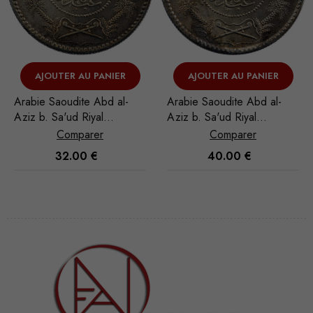
AJOUTER AU PANIER
AJOUTER AU PANIER
Arabie Saoudite Abd al-
Arabie Saoudite Abd al-
Aziz b. Sa'ud Riyal
Aziz b. Sa'ud Riyal
1935/AH 1354
1935/AH 1354
Comparer
Comparer
32.00
€
40.00
€
Nécessaire
Ces cookies
ne sont pas
facultatifs. Ils
sont
nécessaires au