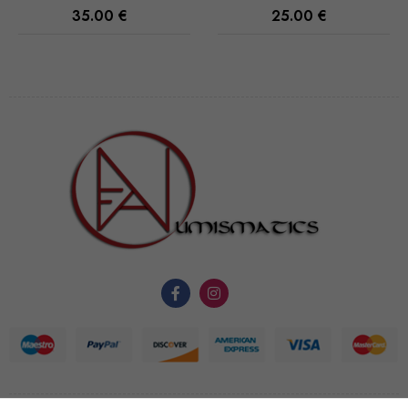
Ces cookies
25.00
€
35.00
€
ne sont pas
facultatifs. Ils
sont
nécessaires au
fonctionnement
du site Web.
Statistiques
Afin que
nous
puissions
améliorer la
fonctionnalité
et la
structure du
site Web, en