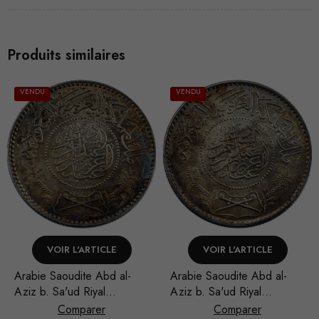
Produits similaires
VENDU
VENDU
VOIR L'ARTICLE
VOIR L'ARTICLE
Arabie Saoudite Abd al-
Arabie Saoudite Abd al-
Aziz b. Sa'ud Riyal
Aziz b. Sa'ud Riyal
1948/AH 1367
1948/AH 1367
Nécessaire
Comparer
Comparer