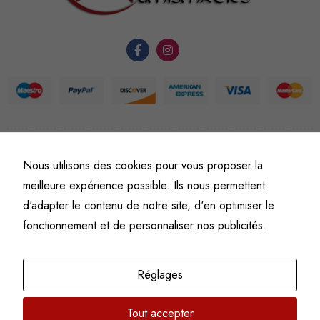
du site Web.
Statistiques
Afin que
nous
puissions
améliorer la
©
Fine art numismatics
– Tous droits réservés.
Nous utilisons des cookies pour vous proposer la
fonctionnalité
Politique de confidentialité
Conditions générales de vente et d’utilisation
et la
meilleure expérience possible. Ils nous permettent
Mentions légales
structure du
d'adapter le contenu de notre site, d'en optimiser le
site Web, en
fonctionnement et de personnaliser nos publicités.
fonction de
l'usage qu'il
en est fait.
Réglages
Tout accepter