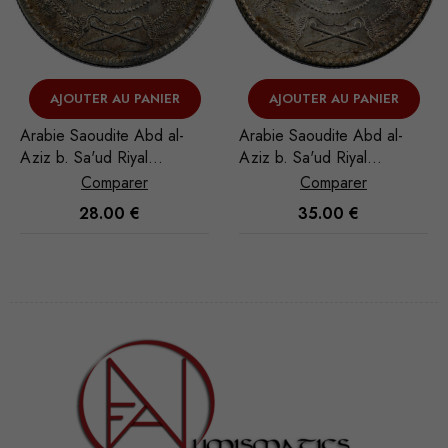
AJOUTER AU PANIER
AJOUTER AU PANIER
-
Arabie Saoudite Abd al-
Arabie Saoudite Abd al-
Aziz b. Sa'ud Riyal
Aziz b. Sa'ud Riyal
1951/AH 1370
1935/AH 1354
Comparer
Comparer
35.00
€
32.00
€
Nécessaire
Ces cookies
ne sont pas
facultatifs. Ils
sont
nécessaires au
fonctionnement