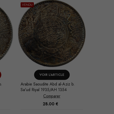
VENDU
VOIR L'ARTICLE
AJO
b.
Arabie Saoudite Abd al-Aziz b.
Arabie Saou
Sa'ud Riyal 1935/AH 1354
Sa'ud Riya
Comparer
28.00
€