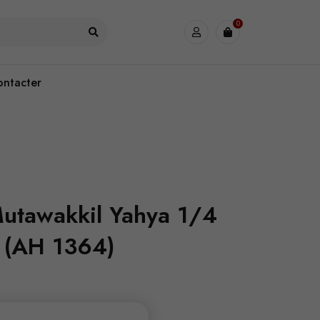
0
ontacter
utawakkil Yahya 1/4
 (AH 1364)