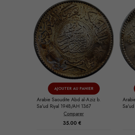
LE
AJOUTER AU PANIER
-Aziz b.
Arabie Saoudite Abd al-Aziz b.
Arabi
354
Sa'ud Riyal 1948/AH 1367
Sa'ud
Comparer
35.00
€