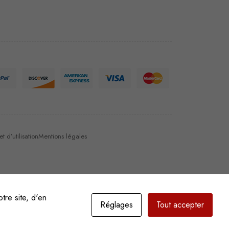
 d’utilisation
Mentions légales
tre site, d'en
Réglages
Tout accepter
Il est 