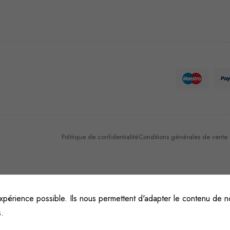
Nécessaire
Ces cookies
ne sont pas
facultatifs. Ils
sont
nécessaires au
fonctionnement
du site Web.
Politique de confidentialité
Conditions générales de vente et
Statistiques
Afin que
nous
xpérience possible. Ils nous permettent d'adapter le contenu de no
puissions
s.
améliorer la
fonctionnalité