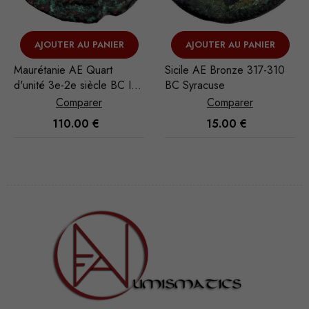
Nécessaire
AJOUTER AU PANIER
AJOUTER AU PANIER
Ces cookies
Sicile AE Bronze 317-310
Lucanie Diobole 432-42
ne sont pas
Iol
BC Syracuse
av. J.-C. Héraclée
facultatifs. Ils
Comparer
Comparer
sont
15.00
€
100.00
€
nécessaires au
fonctionnement
du site Web.
Statistiques
Afin que
nous
puissions
améliorer la
fonctionnalité