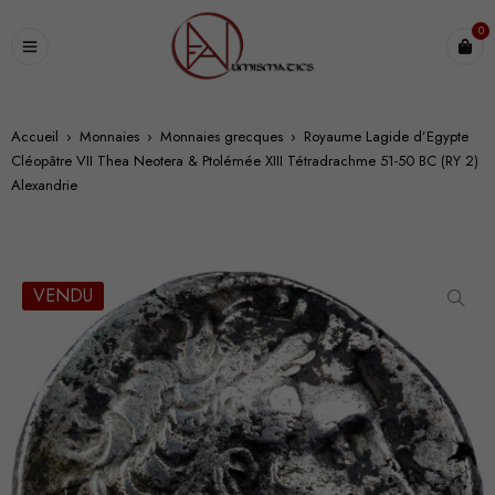
0
Accueil
›
Monnaies
›
Monnaies grecques
›
Royaume Lagide d’Egypte
Cléopâtre VII Thea Neotera & Ptolémée XIII Tétradrachme 51-50 BC (RY 2)
Alexandrie
VENDU