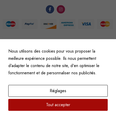
et la
structure du
site Web, en
fonction de
l'usage qu'il
en est fait.
©
Fine art numismatics
– Tous droits réservés.
Nous utilisons des cookies pour vous proposer la
Politique de confidentialité
Conditions générales de vente et d’utilisation
Experience
meilleure expérience possible. Ils nous permettent
Mentions légales
Ces cookies
d'adapter le contenu de notre site, d'en optimiser le
nous servent
fonctionnement et de personnaliser nos publicités.
à optimiser
certaines
fonctionnalités
Réglages
du site Web,
afin qu'il
Tout accepter
fonctionne au
mieux lors de