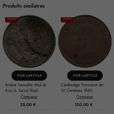
Produits similaires
VENDU
VENDU
VOIR L'ARTICLE
VOIR L'ARTICLE
Arabie Saoudite Abd al-
Cambodge Norodom Ier
Aziz b. Sa'ud Riyal
10 Centimes 1860
1935/AH 1354
Comparer
Comparer
Nécessaire
25.00
€
100.00
€
Ces cookies