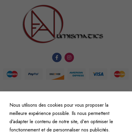
sont
nécessaires au
fonctionnement
du site Web.
Statistiques
Afin que
nous
puissions
améliorer la
fonctionnalité
et la
structure du
©
Fine art numismatics
– Tous droits réservés.
Nous utilisons des cookies pour vous proposer la
site Web, en
Politique de confidentialité
Conditions générales de vente et d’utilisation
meilleure expérience possible. Ils nous permettent
fonction de
Mentions légales
l'usage qu'il
d'adapter le contenu de notre site, d'en optimiser le
en est fait.
fonctionnement et de personnaliser nos publicités.