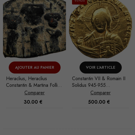
VENDU
VENDU
VOIR L'ARTICLE
VOIR L'ARTICLE
Constantin VII & Romain II
Michel VII Ducas
Solidus 945-955
Histamenon 1071-1078
Constantinople
Constantinople
Comparer
Comparer
500.00
€
750.00
€
Nécessaire
Ces cookies
ne sont pas
facultatifs. Ils