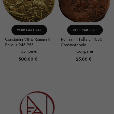
VOIR L'ARTICLE
VOIR L'ARTICLE
Constantin VII & Romain II
Romain III Follis c. 1030
Solidus 945-955
Constantinople
Constantinople
Comparer
Comparer
500.00
€
25.00
€
Nécessaire
Ces cookies
ne sont pas
facultatifs. Ils
sont
nécessaires au