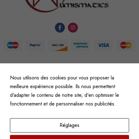
fonctionnement
du site Web.
Statistiques
Afin que
nous
puissions
améliorer la
fonctionnalité
©
Fine art numismatics
– Tous droits réservés.
Nous utilisons des cookies pour vous proposer la
et la
Politique de confidentialité
Conditions générales de vente et d’utilisation
meilleure expérience possible. Ils nous permettent
structure du
Mentions légales
d'adapter le contenu de notre site, d'en optimiser le
site Web, en
fonction de
fonctionnement et de personnaliser nos publicités.
l'usage qu'il
en est fait.
Réglages