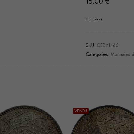
15.00
€
Comparer
SKU:
CEBY1466
Categories:
Monnaies 
U
VENDU