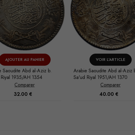
VOIR L'ARTICLE
VOIR L'ARTICLE
e Saoudite Abd al-Aziz b.
Allemagne Cité de Francfort 
 Riyal 1951/AH 1370
Thaler 1861 Francfort
Comparer
Comparer
40.00
€
250.00
€