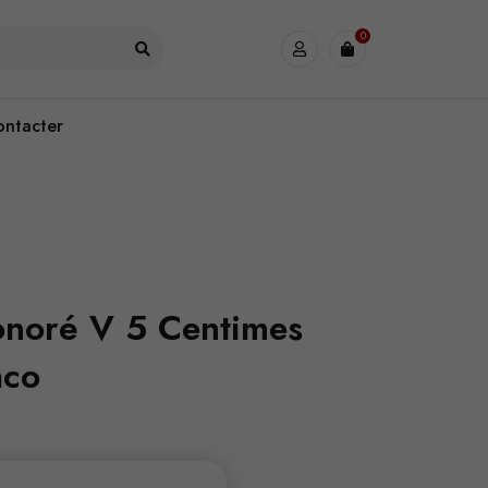
0
ontacter
noré V 5 Centimes
aco